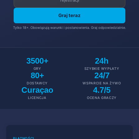
rejestracji
Graj teraz
Tylko 18+. Obowiązują warunki i postanowienia. Graj odpowiedzialnie.
3500+
24h
GRY
SZYBKIE WYPŁATY
80+
24/7
DOSTAWCY
WSPARCIE NA ŻYWO
Curaçao
4.7/5
LICENCJA
OCENA GRACZY
PŁATNOŚCI