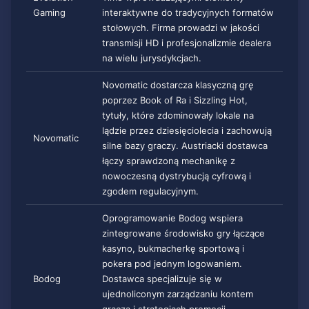
Gaming
interaktywne do tradycyjnych formatów
stołowych. Firma prowadzi w jakości
transmisji HD i profesjonalizmie dealera
na wielu jurysdykcjach.
Novomatic dostarcza klasyczną grę
poprzez Book of Ra i Sizzling Hot,
tytuły, które zdominowały lokale na
lądzie przez dziesięciolecia i zachowują
Novomatic
silne bazy graczy. Austriacki dostawca
łączy sprawdzoną mechanikę z
nowoczesną dystrybucją cyfrową i
zgodem regulacyjnym.
Oprogramowanie Bodog wspiera
zintegrowane środowisko gry łączące
kasyno, bukmacherkę sportową i
pokera pod jednym logowaniem.
Bodog
Dostawca specjalizuje się w
ujednoliconym zarządzaniu kontem