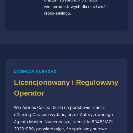
gracza i strategiach promocji
wieloproduktowych dla możliwości
cross-sellingu.
LICENCJA CURAÇAO
Licencjonowany i Regulowany
Operator
Win Airlines Casino działa na podstawie licencji
eGaming Curaçao wydanej przez Autoryzowanego
Agenta Master. Numer naszej licencji to 8048/JAZ-
2023-089, potwierdzając, że spełniamy surowe