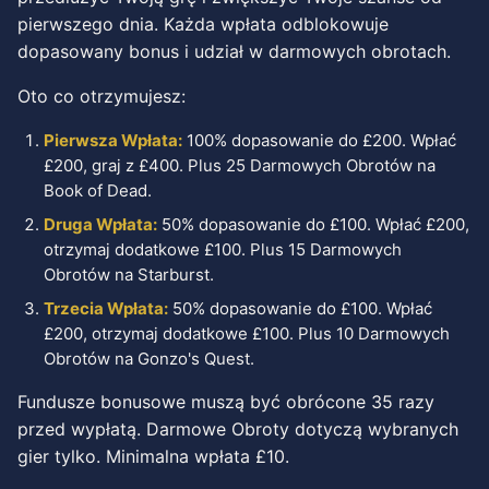
pierwszego dnia. Każda wpłata odblokowuje
dopasowany bonus i udział w darmowych obrotach.
Oto co otrzymujesz:
Pierwsza Wpłata:
100% dopasowanie do £200. Wpłać
£200, graj z £400. Plus 25 Darmowych Obrotów na
Book of Dead.
Druga Wpłata:
50% dopasowanie do £100. Wpłać £200,
otrzymaj dodatkowe £100. Plus 15 Darmowych
Obrotów na Starburst.
Trzecia Wpłata:
50% dopasowanie do £100. Wpłać
£200, otrzymaj dodatkowe £100. Plus 10 Darmowych
Obrotów na Gonzo's Quest.
Fundusze bonusowe muszą być obrócone 35 razy
przed wypłatą. Darmowe Obroty dotyczą wybranych
gier tylko. Minimalna wpłata £10.