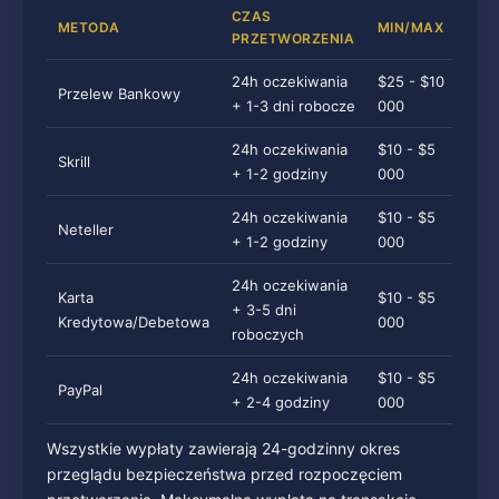
CZAS
METODA
MIN/MAX
UWA
PRZETWORZENIA
24h oczekiwania
$25 - $10
Met
Przelew Bankowy
+ 1-3 dni robocze
000
sta
24h oczekiwania
$10 - $5
Najs
Skrill
+ 1-2 godziny
000
opcj
24h oczekiwania
$10 - $5
Najs
Neteller
+ 1-2 godziny
000
opcj
24h oczekiwania
Karta
$10 - $5
Zwro
+ 3-5 dni
Kredytowa/Debetowa
000
kart
roboczych
24h oczekiwania
$10 - $5
Bezp
PayPal
+ 2-4 godziny
000
na k
Wszystkie wypłaty zawierają 24-godzinny okres
przeglądu bezpieczeństwa przed rozpoczęciem