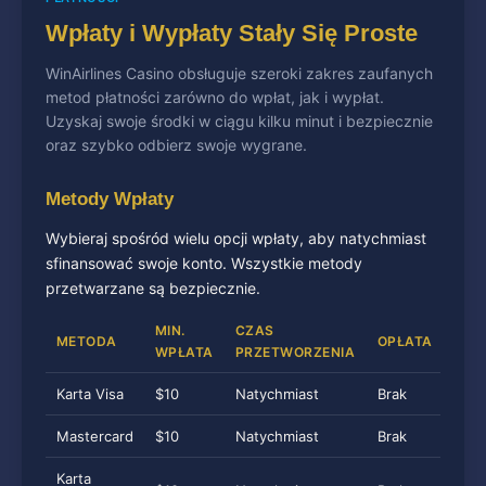
Wpłaty i Wypłaty Stały Się Proste
WinAirlines Casino obsługuje szeroki zakres zaufanych
metod płatności zarówno do wpłat, jak i wypłat.
Uzyskaj swoje środki w ciągu kilku minut i bezpiecznie
oraz szybko odbierz swoje wygrane.
Metody Wpłaty
Wybieraj spośród wielu opcji wpłaty, aby natychmiast
sfinansować swoje konto. Wszystkie metody
przetwarzane są bezpiecznie.
MIN.
CZAS
METODA
OPŁATA
WPŁATA
PRZETWORZENIA
Karta Visa
$10
Natychmiast
Brak
Mastercard
$10
Natychmiast
Brak
Karta