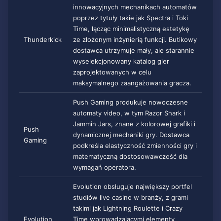
innowacyjnych mechanikach automatów
poprzez tytuły takie jak Spectra i Toki
Time, łącząc minimalistyczną estetykę
Thunderkick
ze złożonym inżynierią funkcji. Butikowy
dostawca utrzymuje mały, ale starannie
wyselekcjonowany katalog gier
zaprojektowanych w celu
maksymalnego zaangażowania gracza.
Push Gaming produkuje nowoczesne
automaty video, w tym Razor Shark i
Jammin Jars, znane z kolorowej grafiki i
Push
dynamicznej mechaniki gry. Dostawca
Gaming
podkreśla elastyczność zmienności gry i
matematyczną dostosowawczość dla
wymagań operatora.
Evolution obsługuje największy portfel
studiów live casino w branży, z grami
takimi jak Lightning Roulette i Crazy
Evolution
Time wprowadzającymi elementy