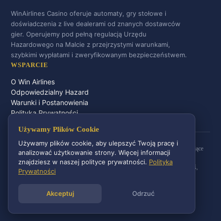
WinAirlines Casino oferuje automaty, gry stołowe i
doświadczenia z live dealerami od znanych dostawców
gier. Operujemy pod pełną regulacją Urzędu
Hazardowego na Malcie z przejrzystymi warunkami,
szybkimi wypłatami i zweryfikowanym bezpieczeństwem.
WSPARCIE
O Win Airlines
Odpowiedzialny Hazard
Warunki i Postanowienia
Polityka Prywatności
Używamy Plików Cookie
Używamy plików cookie, aby ulepszyć Twoją pracę i
WinAirlines Casino jest obsługiwane przez Skyward Gaming Limited, posiadające
analizować użytkowanie strony. Więcej informacji
licencję i regulowane przez Urząd Hazardowy na Malcie na podstawie numeru
znajdziesz w naszej polityce prywatności.
Polityka
licencji MGA/CL/2023-04. Hazard tylko dla osób pełnoletnich. Jeśli ty lub ktoś,
Prywatności
kogo znasz, zmaga się z problemem hazardu, wsparcie dostępne jest poprzez
Krajową Linię Pomocy w Hazardzie.
Akceptuj
Odrzuć
2024 WinAirlines Casino. Wszelkie prawa zastrzeżone.