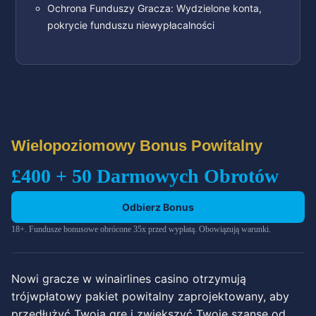
Ochrona Funduszy Gracza: Wydzielone konta,
pokrycie funduszu niewypłacalności
Wielopoziomowy Bonus Powitalny
£400 + 50 Darmowych Obrotów
Odbierz Bonus
18+. Fundusze bonusowe obrócone 35x przed wypłatą. Obowiązują warunki.
Nowi gracze w winairlines casino otrzymują
trójwpłatowy pakiet powitalny zaprojektowany, aby
przedłużyć Twoją grę i zwiększyć Twoje szanse od