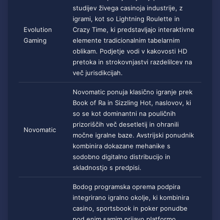
studijev živega casinoja industrije, z
igrami, kot so Lightning Roulette in
Evolution
Crazy Time, ki predstavljajo interaktivne
Gaming
elemente tradicionalnim tabelarnim
oblikam. Podjetje vodi v kakovosti HD
pretoka in strokovnjastvi razdelilcev na
več jurisdikcijah.
Novomatic ponuja klasično igranje prek
Book of Ra in Sizzling Hot, naslovov, ki
so se kot dominantni na pouličnih
prizoriščih več desetletij in ohranili
Novomatic
močne igralne baze. Avstrijski ponudnik
kombinira dokazane mehanike s
sodobno digitalno distribucijo in
skladnostjo s predpisi.
Bodog programska oprema podpira
integrirano igralno okolje, ki kombinira
casino, sportsbook in poker ponudbe
pod enim samim prijavo platformo.