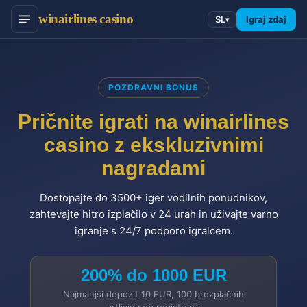
winairlines casino
SL
Igraj zdaj
▾
POZDRAVNI BONUS
Pričnite igrati na winairlines
casino z ekskluzivnimi
nagradami
Dostopajte do 3500+ iger vodilnih ponudnikov,
zahtevajte hitro izplačilo v 24 urah in uživajte varno
igranje s 24/7 podporo igralcem.
200% do 1000 EUR
Najmanjši depozit 10 EUR, 100 brezplačnih