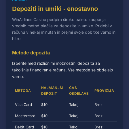
Depoziti in umiki - enostavno
WinAirlines Casino podpira široko paleto zaupanja
vrednih metod plačila za depozite in umike. Pridebi v
računu v nekaj minutah in prejmi svoje dobitke varno in
hitro.
Metode depozita
Izberite med različnimi možnostmi depozita za
takojšnje financiranje računa. Vse metode se obdelajo
varno.
NAJMANJŠI
ČAS
METODA
PROVIZIJA
DEPOZIT
OBDELAVE
Visa Card
$10
Takoj
Brez
Mastercard
$10
Takoj
Brez
Debit Card
$10
Takoj
Brez