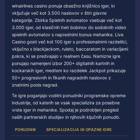
winairlines casino ponuja obsežno knjižnico iger, ki
vključuje več kot 3.500 naslovov v štiri glavne
kategorije. Zbirka Spielnih avtomatov vsebuje več kot
3.000 iger, od klasičnih treh bobinov do sodobnih video
spielnih avtomatov s naprednimi bonus mehanike. Live
Casino gosti več kot 100 iger s profesionalnimi razdelilci,
vključno s blackjackom, ruleto, baccaratom in variacijami
pokra, ki se predvajajo v realnem času. Namizne igre
ponujajo namenjeni izbor 200+ digitalnih kartnih in
kockarskih iger, medtem ko razdelek Jackpot prikazuje
50+ progresivnih in fiksnih nagradnih naslovov z
znatnimi pools nagrad.
Te igre poganjajo vodilni ponudniki programske opreme
industrije, od katerih se vsak specializira za posebne
vrste iger in mehanike. Spodaj je podrobljen pregled
naših partnerskih studijev in njihovih ključnih ponudb.
PONUDNIK
SPECIALIZACIJA IN OPAZNE IGRE