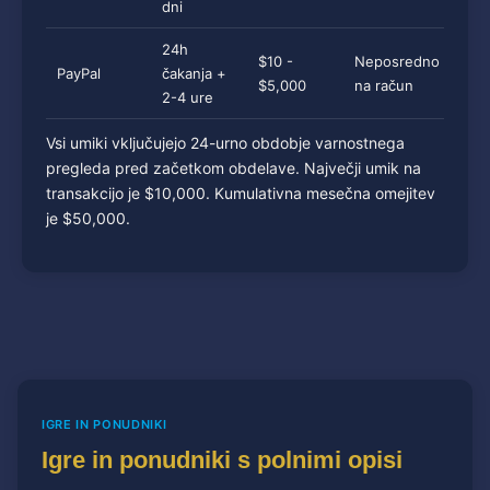
dni
24h
$10 -
Neposredno
PayPal
čakanja +
$5,000
na račun
2-4 ure
Vsi umiki vključujejo 24-urno obdobje varnostnega
pregleda pred začetkom obdelave. Največji umik na
transakcijo je $10,000. Kumulativna mesečna omejitev
je $50,000.
IGRE IN PONUDNIKI
Igre in ponudniki s polnimi opisi