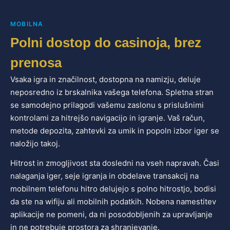
MOBILNA
Polni dostop do casinoja, brez
prenosa
Vsaka igra in značilnost, dostopna na namizju, deluje
neposredno iz brskalnika vašega telefona. Spletna stran
se samodejno prilagodi vašemu zaslonu s prislušnimi
kontrolami za hitrejšo navigacijo in igranje. Vaš račun,
metode depozita, zahtevki za umik in popoln izbor iger se
naložijo takoj.
Hitrost in zmogljivost sta dosledni na vseh napravah. Časi
nalaganja iger, seje igranja in obdelave transakcij na
mobilnem telefonu hitro delujejo s polno hitrostjo, bodisi
da ste na wifiju ali mobilnih podatkih. Nobena namestitev
aplikacije ne pomeni, da ni posodobljenih za upravljanje
in ne potrebuje prostora za shranjevanje.