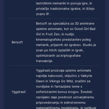
lastniškimi mehaniki in ponuja igre, ki
privlačijo tradicionalne igralce, ki iščejo
znano IP.
Betsoft se specializira za 3D animirane
spielne avtomate, kot so Good Girl Bad
Girl in Fruit Zen, ki nudijo
kinematografsko predstavitev poleg
Betsoft
mehanik, prijaznih do igralcev. Studio je
znan po hitrih izplačilih in igrah,
optimiziranih za kriptografske
transakcije.
Yggdrasil proizvaja spielne avtomate
najvišje kakovosti, vključno z Valkyrie
Dawn in Vikings Go Wild, značilni za
nordijske in fantazijske teme s
Yggdrasil
sofisticiranimi bonus krogov. Švedski
razvijalec daje prednost ustvarjalnemu
pripovedovanju in edinstvenemu
matematičnemu modeliranju, ki razlikuje