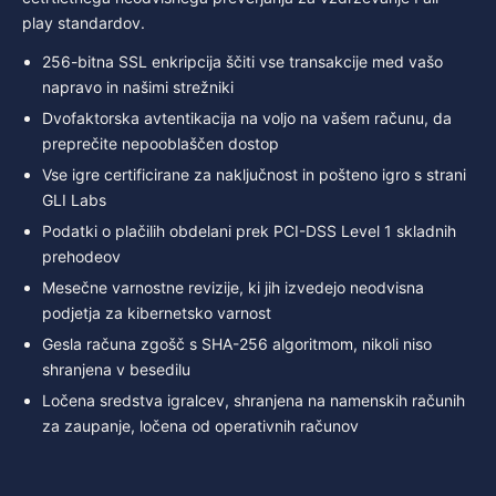
play standardov.
256-bitna SSL enkripcija ščiti vse transakcije med vašo
napravo in našimi strežniki
Dvofaktorska avtentikacija na voljo na vašem računu, da
preprečite nepooblaščen dostop
Vse igre certificirane za naključnost in pošteno igro s strani
GLI Labs
Podatki o plačilih obdelani prek PCI-DSS Level 1 skladnih
prehodeov
Mesečne varnostne revizije, ki jih izvedejo neodvisna
podjetja za kibernetsko varnost
Gesla računa zgošč s SHA-256 algoritmom, nikoli niso
shranjena v besedilu
Ločena sredstva igralcev, shranjena na namenskih računih
za zaupanje, ločena od operativnih računov